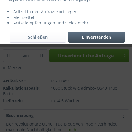
Artikel in den Anfragekorb legen
Merkzettel
Artikelempfehlungen und vieles mehr
2,29 € *
zzgl. Drucknebenkosten, Versandkosten bzw. MwSt.
Schließen
Einverstanden
Richtpreise - Siehe Kalkulationsbasis
Unverbindliche Anfrage
Merken
Artikel-Nr.:
MS10389
Kalkulationsbasis:
1000 Stück wie admixx-QS40 True
Biotic
Lieferzeit:
ca. 4-6 Wochen
Beschreibung
Der revolutionäre QS40 True Biotic von Prodir verbindet
maximale Nachhaltigkeit mit...
mehr