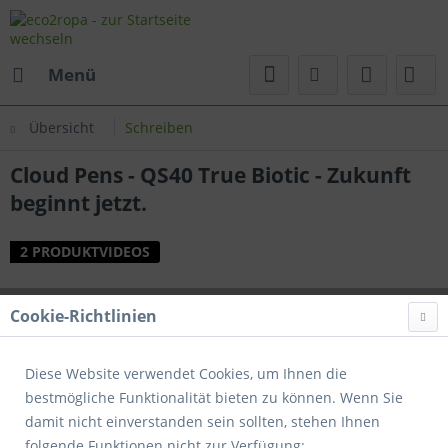
Menü
Übersicht
Schreiben
Cloud Pens - QS40 True Biotic - Zukunft
beginnt jetzt.
2 PRODUKTVIDEOS
Cookie-Richtlinien
Diese Website verwendet Cookies, um Ihnen die
bestmögliche Funktionalität bieten zu können. Wenn Sie
damit nicht einverstanden sein sollten, stehen Ihnen
folgende Funktionen nicht zur Verfügung: