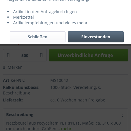
Artikel in den Anfragekorb legen
Merkzettel
Artikelempfehlungen und vieles mehr
1,35 € *
zzgl. Drucknebenkosten, Versandkosten bzw. MwSt.
Schließen
Einverstanden
Richtpreise - Siehe Kalkulationsbasis
Unverbindliche Anfrage
Merken
Artikel-Nr.:
MS10042
Kalkulationsbasis:
1000 Stück, Veredelung, s.
Beschreibung
Lieferzeit:
ca. 6 Wochen nach Freigabe
Beschreibung
Netzbeutel aus recyceltem PET (rPET) , Maße: ca. 310 x 360
mm, auch andere Größen...
mehr